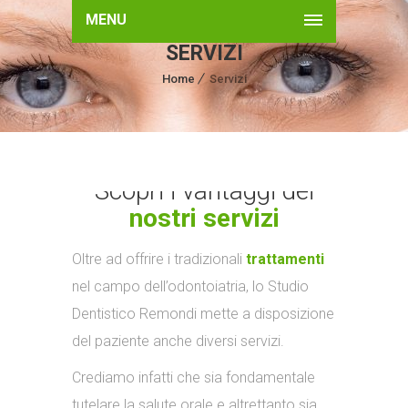
MENU
SERVIZI
Home
Servizi
Scopri i vantaggi dei
nostri servizi
Oltre ad offrire i tradizionali
trattamenti
nel campo dell’odontoiatria, lo Studio
Dentistico Remondi mette a disposizione
del paziente anche diversi servizi.
Crediamo infatti che sia fondamentale
tutelare la salute orale e altrettanto sia