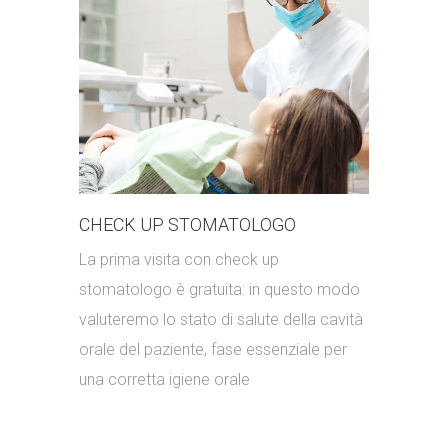
CHECK UP STOMATOLOGO
La prima visita con check up
stomatologo è gratuita: in questo modo
valuteremo lo stato di salute della cavità
orale del paziente, fase essenziale per
una corretta igiene orale